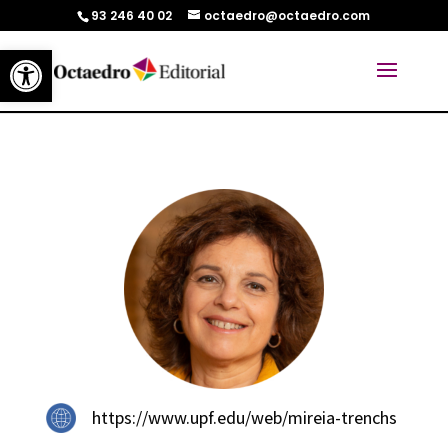
93 246 40 02
octaedro@octaedro.com
Abrir barra de herramientas
https://www.upf.edu/web/mireia-trenchs