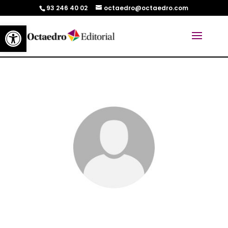
93 246 40 02
octaedro@octaedro.com
Abrir barra de herramientas