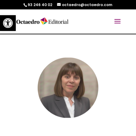
93 246 40 02
octaedro@octaedro.com
Abrir barra de herramientas