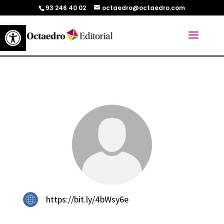
93 246 40 02
octaedro@octaedro.com
Abrir barra de herramientas
https://bit.ly/4bWsy6e