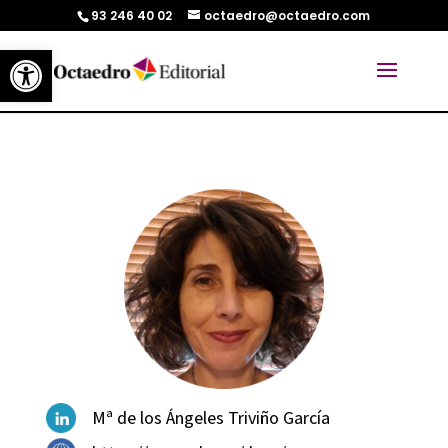
93 246 40 02
octaedro@octaedro.com
Abrir barra de herramientas
Mª de los Ángeles Triviño García