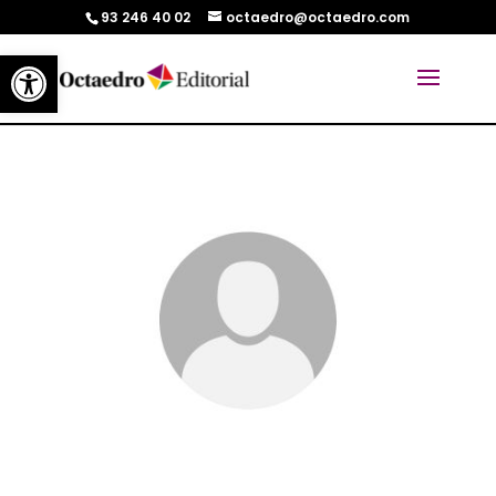
93 246 40 02
octaedro@octaedro.com
Abrir barra de herramientas