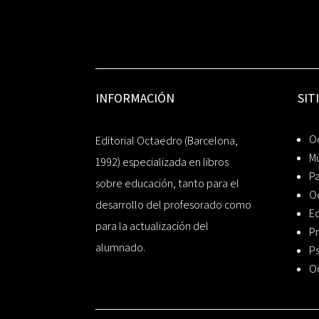
INFORMACIÓN
SIT
Oc
Editorial Octaedro (Barcelona,
Mú
1992) especializada en libros
P
sobre educación, tanto para el
O
desarrollo del profesorado como
Ed
para la actualización del
Pr
alumnado.
Ps
O