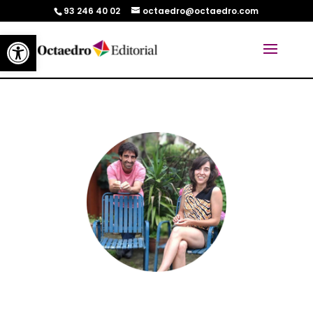
93 246 40 02
octaedro@octaedro.com
Abrir barra de herramientas