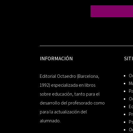
INFORMACIÓN
SIT
Oc
Editorial Octaedro (Barcelona,
Mú
1992) especializada en libros
P
sobre educación, tanto para el
O
desarrollo del profesorado como
Ed
para la actualización del
Pr
alumnado.
Ps
O