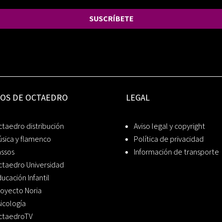
SUSCRÍBETE
IOS DE OCTAEDRO
LEGAL
taedro distribución
Aviso legal y copyright
sica y flamenco
Política de privacidad
assos
Información de transporte
ctaedro Universidad
ucación Infantil
oyecto Noria
icología
ctaedroTV