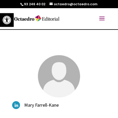
93 246 40 02
octaedro@octaedro.com
Abrir barra de herramientas
Mary Farrell-Kane