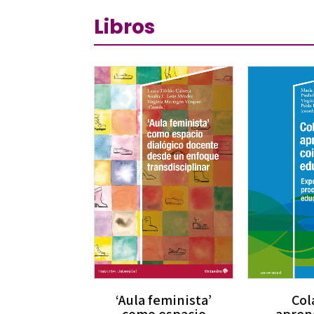
Libros
‘Aula feminista’
Col