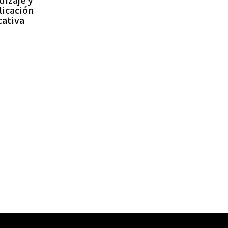
dizaje y
licación
cativa