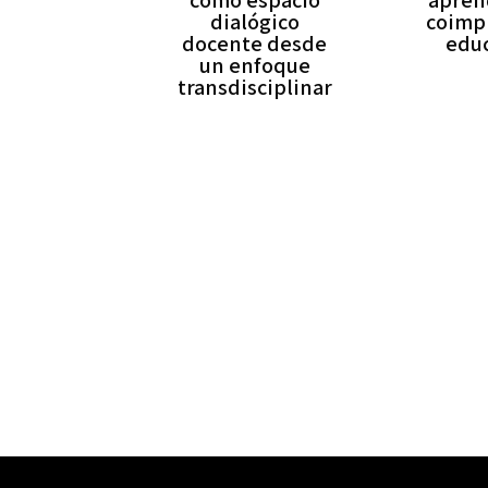
como espacio
apren
dialógico
coimp
docente desde
edu
un enfoque
transdisciplinar