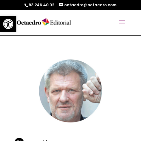
93 246 40 02
octaedro@octaedro.com
Abrir barra de herramientas