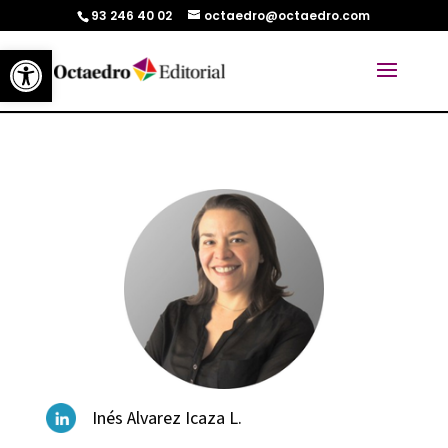
93 246 40 02
octaedro@octaedro.com
Abrir barra de herramientas
Inés Alvarez Icaza L.