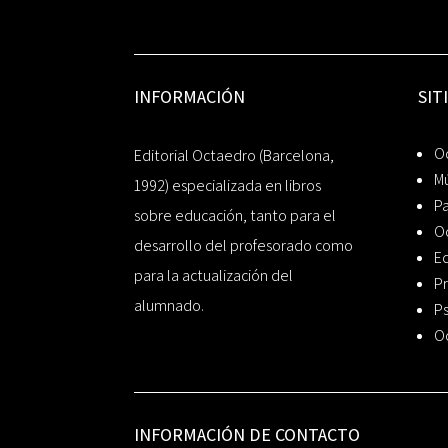
INFORMACIÓN
SIT
Oc
Editorial Octaedro (Barcelona,
Mú
1992) especializada en libros
P
sobre educación, tanto para el
O
desarrollo del profesorado como
Ed
para la actualización del
Pr
alumnado.
Ps
O
INFORMACIÓN DE CONTACTO