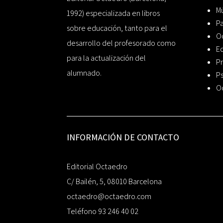
Mú
1992) especializada en libros
P
sobre educación, tanto para el
O
desarrollo del profesorado como
Ed
para la actualización del
Pr
alumnado.
Ps
O
INFORMACIÓN DE CONTACTO
Editorial Octaedro
C/ Bailén, 5, 08010 Barcelona
octaedro@octaedro.com
Teléfono 93 246 40 02