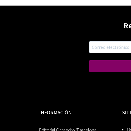
R
INFORMACIÓN
SIT
Oc
Editorial Octaedro (Barcelona,