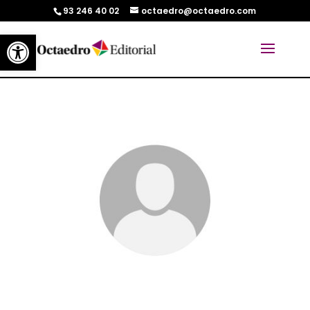
93 246 40 02
octaedro@octaedro.com
Abrir barra de herramientas