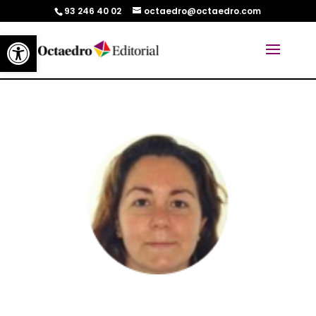
93 246 40 02
octaedro@octaedro.com
Abrir barra de herramientas