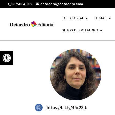
93 246 40 02
octaedro@octaedro.com
LA EDITORIAL
TEMAS
SITIOS DE OCTAEDRO
Abrir barra de herramientas
https://bit.ly/45c23rb