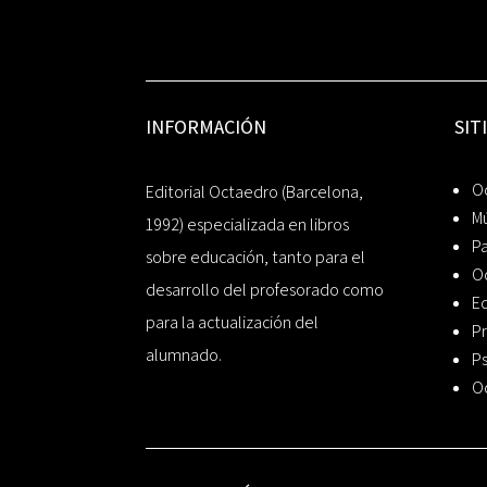
INFORMACIÓN
SIT
Oc
Editorial Octaedro (Barcelona,
Mú
1992) especializada en libros
P
sobre educación, tanto para el
O
desarrollo del profesorado como
Ed
para la actualización del
Pr
alumnado.
Ps
O