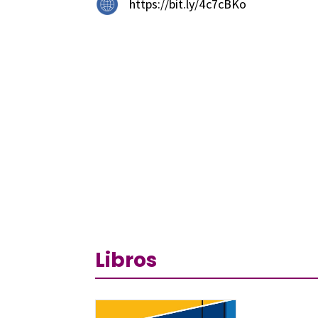
https://bit.ly/4c7cBKo
Libros