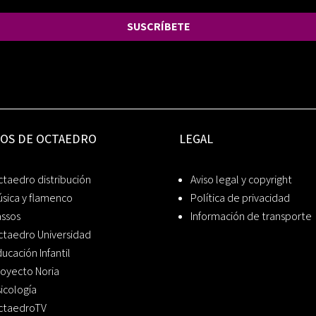
SUSCRÍBETE
IOS DE OCTAEDRO
LEGAL
taedro distribución
Aviso legal y copyright
sica y flamenco
Política de privacidad
assos
Información de transporte
ctaedro Universidad
ucación Infantil
oyecto Noria
icología
ctaedroTV