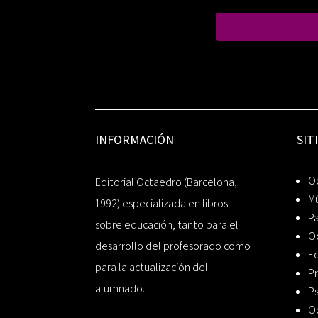
INFORMACIÓN
SIT
Oc
Editorial Octaedro (Barcelona,
Mú
1992) especializada en libros
P
sobre educación, tanto para el
O
desarrollo del profesorado como
Ed
para la actualización del
Pr
alumnado.
Ps
O