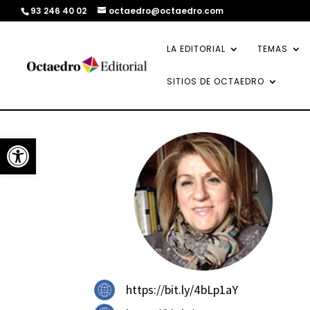
93 246 40 02
octaedro@octaedro.com
LA EDITORIAL
TEMAS
SITIOS DE OCTAEDRO
Abrir barra de herramientas
https://bit.ly/4bLp1aY