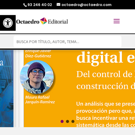
93 246 40 02
octaedro@octaedro.com
Abrir barra de herramientas