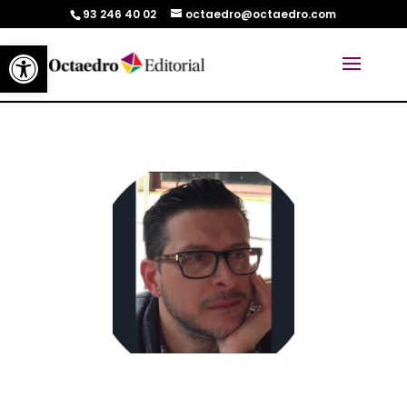
93 246 40 02
octaedro@octaedro.com
Abrir barra de herramientas