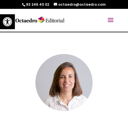
93 246 40 02
octaedro@octaedro.com
Abrir barra de herramientas