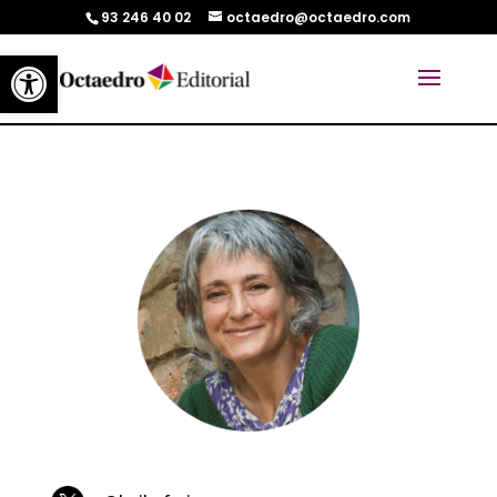
93 246 40 02
octaedro@octaedro.com
Abrir barra de herramientas