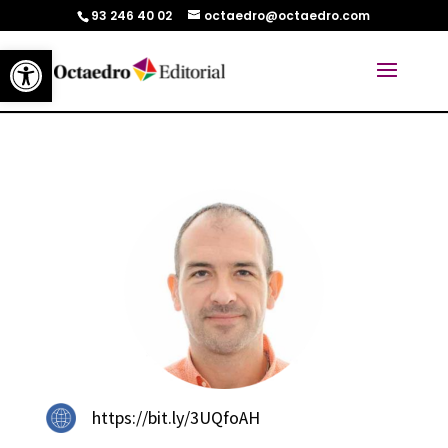
93 246 40 02
octaedro@octaedro.com
Abrir barra de herramientas
https://bit.ly/3UQfoAH