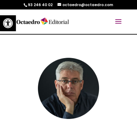
93 246 40 02
octaedro@octaedro.com
Abrir barra de herramientas