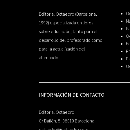
Oc
Editorial Octaedro (Barcelona,
Mú
1992) especializada en libros
P
sobre educación, tanto para el
O
desarrollo del profesorado como
Ed
para la actualización del
Pr
alumnado.
Ps
O
INFORMACIÓN DE CONTACTO
Editorial Octaedro
C/ Bailén, 5, 08010 Barcelona
octaedro@octaedro.com