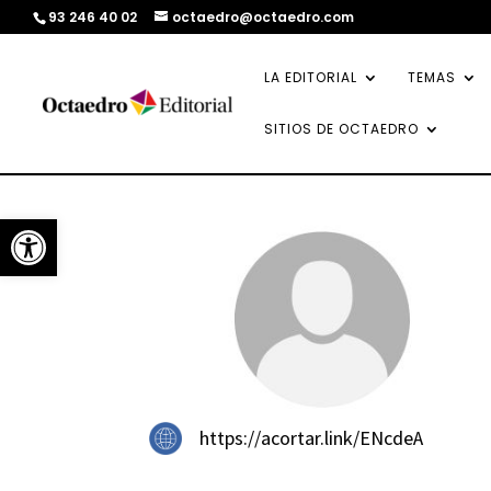
93 246 40 02
octaedro@octaedro.com
LA EDITORIAL
TEMAS
SITIOS DE OCTAEDRO
Abrir barra de herramientas
https://acortar.link/ENcdeA