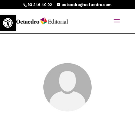
93 246 40 02
octaedro@octaedro.com
Abrir barra de herramientas