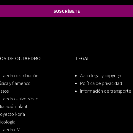
SUSCRÍBETE
IOS DE OCTAEDRO
LEGAL
taedro distribución
Aviso legal y copyright
sica y flamenco
Política de privacidad
assos
Información de transporte
ctaedro Universidad
ucación Infantil
oyecto Noria
icología
ctaedroTV