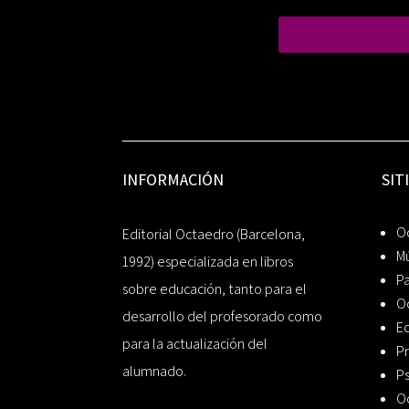
INFORMACIÓN
SIT
Oc
Editorial Octaedro (Barcelona,
Mú
1992) especializada en libros
P
sobre educación, tanto para el
O
desarrollo del profesorado como
Ed
para la actualización del
Pr
alumnado.
Ps
O