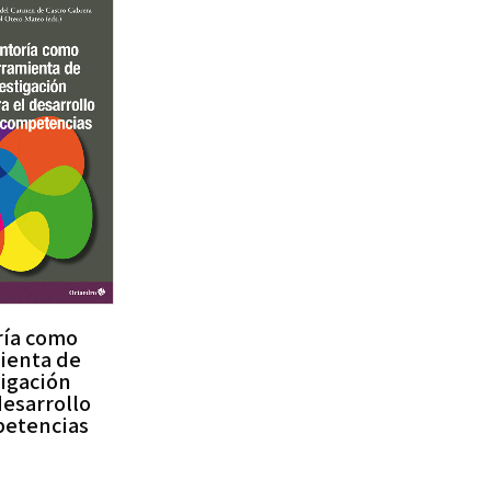
ía como
ienta de
tigación
desarrollo
etencias