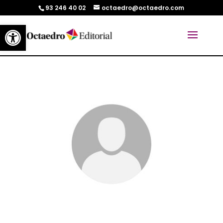
93 246 40 02
octaedro@octaedro.com
Abrir barra de herramientas