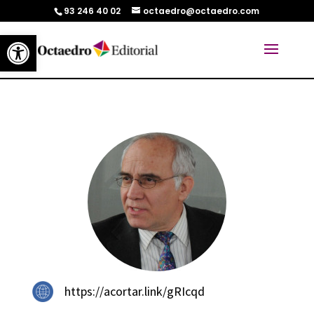
93 246 40 02
octaedro@octaedro.com
Abrir barra de herramientas
https://acortar.link/gRIcqd