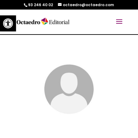
93 246 40 02
octaedro@octaedro.com
Abrir barra de herramientas