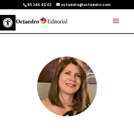
93 246 40 02
octaedro@octaedro.com
Abrir barra de herramientas