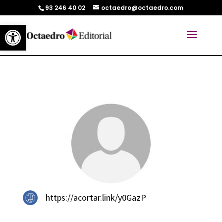
93 246 40 02
octaedro@octaedro.com
Abrir barra de herramientas
https://acortar.link/y0GazP