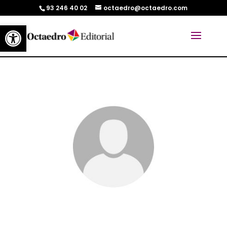
93 246 40 02
octaedro@octaedro.com
Abrir barra de herramientas