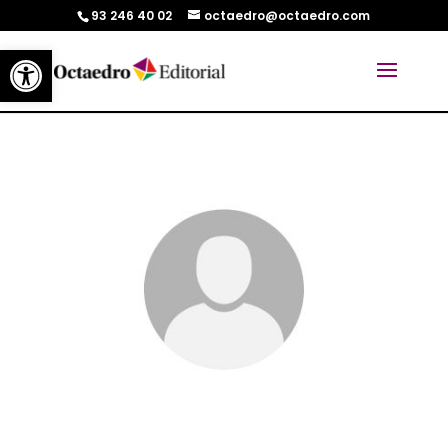
93 246 40 02
octaedro@octaedro.com
Abrir barra de herramientas