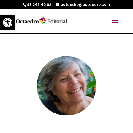
93 246 40 02
octaedro@octaedro.com
Abrir barra de herramientas