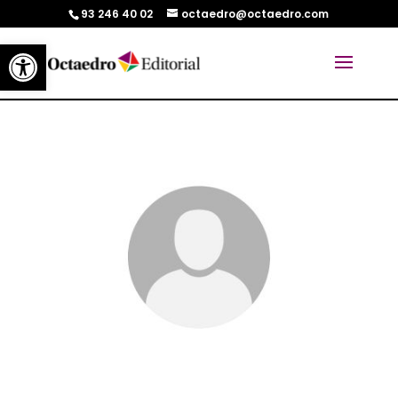
93 246 40 02
octaedro@octaedro.com
Abrir barra de herramientas