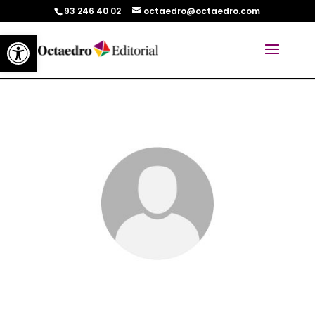
93 246 40 02
octaedro@octaedro.com
Abrir barra de herramientas