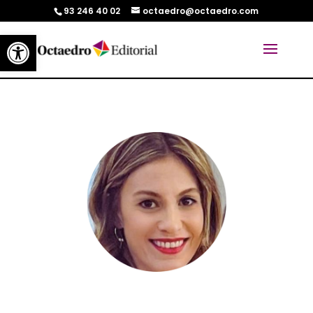
93 246 40 02
octaedro@octaedro.com
Abrir barra de herramientas