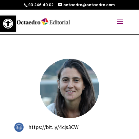
93 246 40 02
octaedro@octaedro.com
Abrir barra de herramientas
https://bit.ly/4cjs3CW