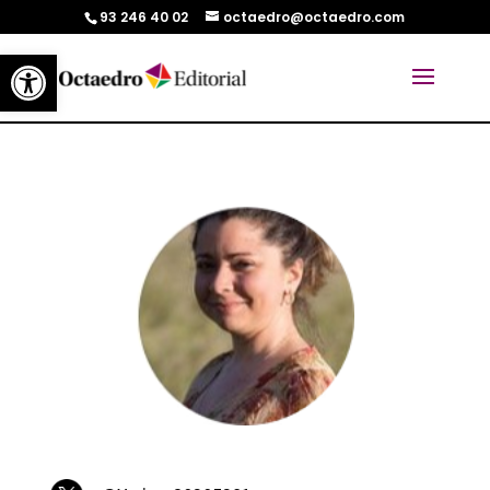
93 246 40 02
octaedro@octaedro.com
Abrir barra de herramientas