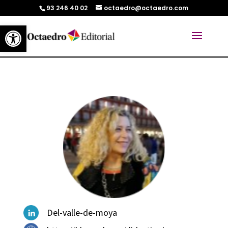
93 246 40 02
octaedro@octaedro.com
Abrir barra de herramientas
Del-valle-de-moya