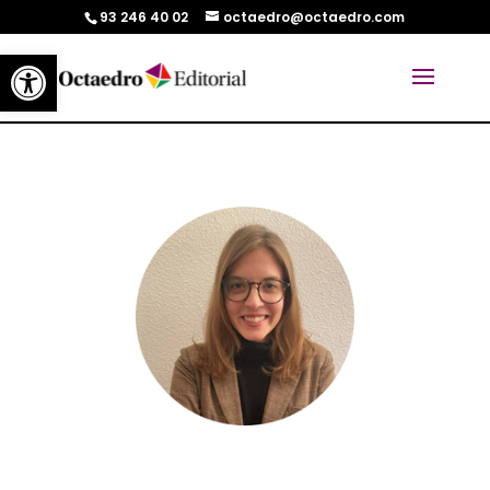
93 246 40 02
octaedro@octaedro.com
Abrir barra de herramientas