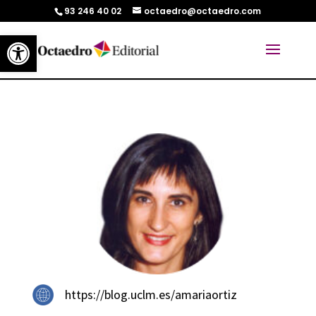
93 246 40 02
octaedro@octaedro.com
Abrir barra de herramientas
https://blog.uclm.es/amariaortiz