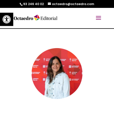
93 246 40 02
octaedro@octaedro.com
Abrir barra de herramientas