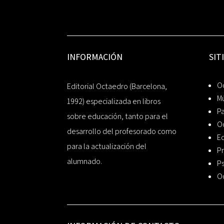
INFORMACIÓN
SIT
Oc
Editorial Octaedro (Barcelona,
Mú
1992) especializada en libros
P
sobre educación, tanto para el
O
desarrollo del profesorado como
Ed
para la actualización del
Pr
alumnado.
Ps
O