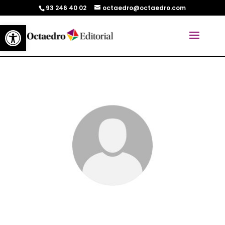
93 246 40 02
octaedro@octaedro.com
Abrir barra de herramientas