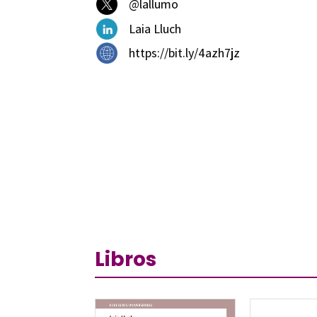
@lallumo
Laia Lluch
https://bit.ly/4azh7jz
Libros