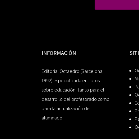
INFORMACIÓN
SIT
Oc
Editorial Octaedro (Barcelona,
Mú
1992) especializada en libros
P
sobre educación, tanto para el
O
desarrollo del profesorado como
Ed
para la actualización del
Pr
alumnado.
Ps
O