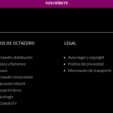
SUSCRÍBETE
IOS DE OCTAEDRO
LEGAL
taedro distribución
Aviso legal y copyright
sica y flamenco
Política de privacidad
assos
Información de transporte
ctaedro Universidad
ucación Infantil
oyecto Noria
icología
ctaedroTV