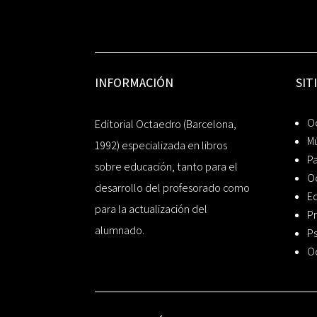
INFORMACIÓN
SIT
Oc
Editorial Octaedro (Barcelona,
Mú
1992) especializada en libros
P
sobre educación, tanto para el
O
desarrollo del profesorado como
Ed
para la actualización del
Pr
alumnado.
Ps
O