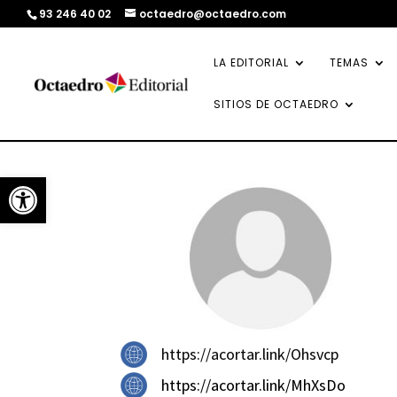
93 246 40 02
octaedro@octaedro.com
LA EDITORIAL
TEMAS
SITIOS DE OCTAEDRO
Abrir barra de herramientas
https://acortar.link/Ohsvcp
https://acortar.link/MhXsDo