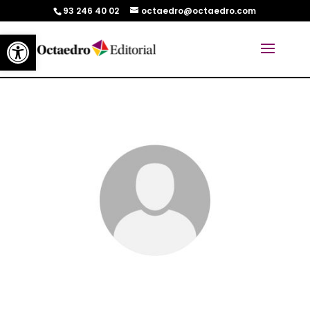
93 246 40 02
octaedro@octaedro.com
Abrir barra de herramientas